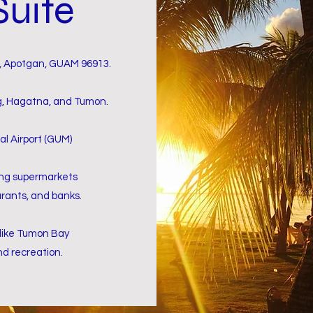
uite
, Apotgan, GUAM 96913.
, Hagatna, and Tumon.
l Airport (GUM)
ing supermarkets
urants, and banks.
like Tumon Bay
d recreation.